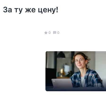
За ту же цену!
0
0