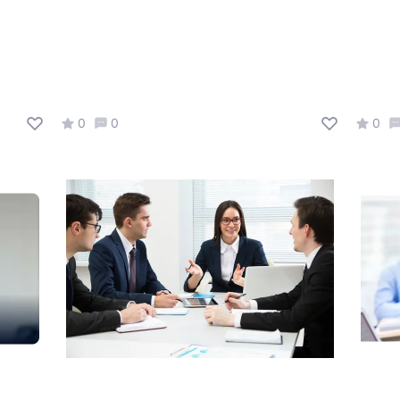
0
0
0