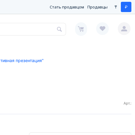
Стать продавцом
Продавцы
₸
₽
тивная презентация"
Арт.: