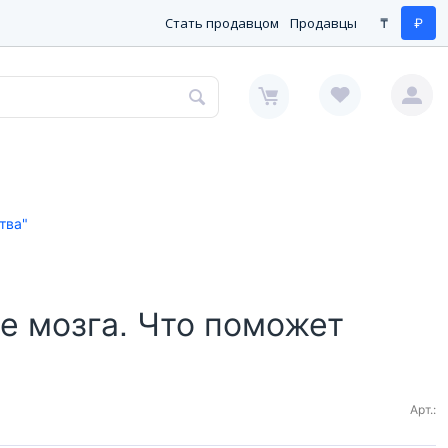
Стать продавцом
Продавцы
₸
₽
тва"
е мозга. Что поможет
Арт.: