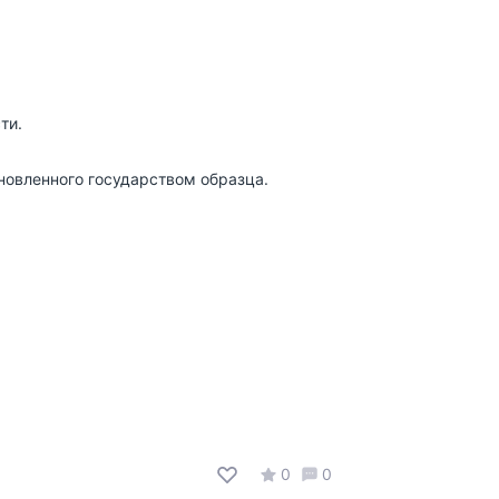
ти.
новленного государством образца.
0
0