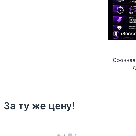
Срочная
д
За ту же цену!
0
0