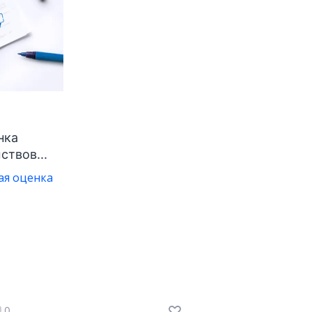
нка
твов...
ая оценка
0