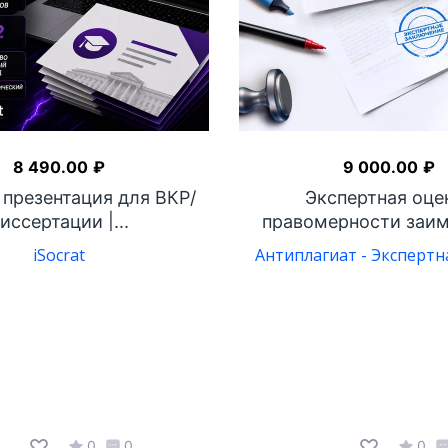
8 490.00
₽
9 000.00
₽
 презентация для ВКР/
Экспертная оце
иссертации |...
правомерности заимс
iSocrat
Антиплагиат - Экспертн
0
0
0