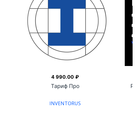
4 990.00
₽
ра
Тариф Про
Р
INVENTORUS