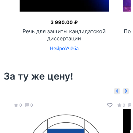
3 990.00
₽
на
Речь для защиты кандидатской
Пом
диссертации
НейроУчёба
За ту же цену!
0
0
0