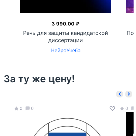
3 990.00
₽
Речь для защиты кандидатской
Пом
диссертации
НейроУчёба
За ту же цену!
0
0
0