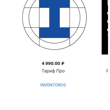
4 990.00
₽
ра
Тариф Про
Р
INVENTORUS