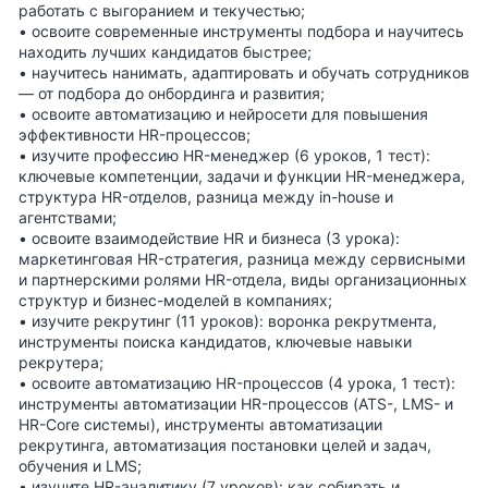
работать с выгоранием и текучестью;
• освоите
современные инструменты подбора
и научитесь
находить лучших кандидатов быстрее;
• научитесь
нанимать, адаптировать и обучать сотрудников
— от подбора до онбординга и развития;
• освоите
автоматизацию и нейросети
для повышения
эффективности HR-процессов;
• изучите
профессию HR-менеджер
(6 уроков, 1 тест):
ключевые компетенции, задачи и функции HR-менеджера,
структура HR-отделов, разница между in-house и
агентствами;
• освоите
взаимодействие HR и бизнеса
(3 урока):
маркетинговая HR-стратегия, разница между сервисными
и партнерскими ролями HR-отдела, виды организационных
структур и бизнес-моделей в компаниях;
• изучите
рекрутинг
(11 уроков): воронка рекрутмента,
инструменты поиска кандидатов, ключевые навыки
рекрутера;
• освоите
автоматизацию HR-процессов
(4 урока, 1 тест):
инструменты автоматизации HR-процессов (ATS-, LMS- и
HR-Core системы), инструменты автоматизации
рекрутинга, автоматизация постановки целей и задач,
обучения и LMS;
• изучите
HR-аналитику
(7 уроков): как собирать и