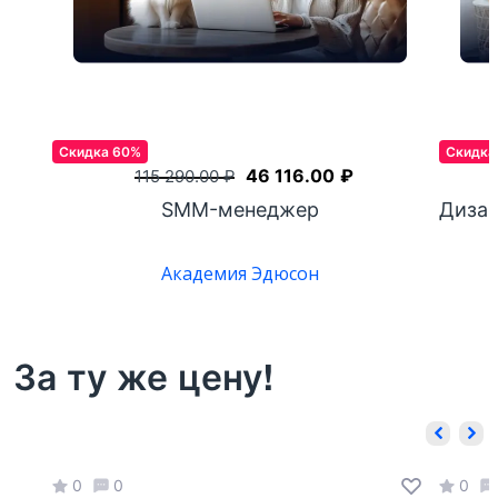
Скидка 60%
Скидка
46 116.00
₽
115 290.00
₽
идео
SMM-менеджер
Дизай
Академия Эдюсон
За ту же цену!
0
0
0