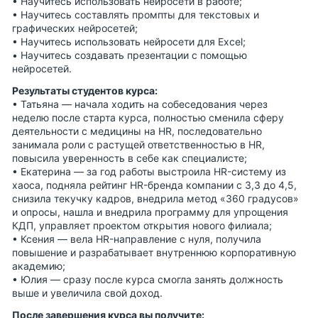
• Научитесь использовать нейросети в работе;
• Научитесь составлять промпты для текстовых и
графических нейросетей;
• Научитесь использовать нейросети для Excel;
• Научитесь создавать презентации с помощью
нейросетей.
Результаты студентов курса:
•
Татьяна
— начала ходить на собеседования через
неделю после старта курса, полностью сменила сферу
деятельности с медицины на HR, последовательно
занимала роли с растущей ответственностью в HR,
повысила уверенность в себе как специалисте;
•
Екатерина
— за год работы выстроила HR-систему из
хаоса, подняла рейтинг HR-бренда компании с 3,3 до 4,5,
снизила текучку кадров, внедрила метод «360 градусов»
и опросы, нашла и внедрила программу для упрощения
КДП, управляет проектом открытия нового филиала;
•
Ксения
— вела HR-направление с нуля, получила
повышение и разрабатывает внутреннюю корпоративную
академию;
•
Юлия
— сразу после курса смогла занять должность
выше и увеличила свой доход.
После завершения курса вы получите: