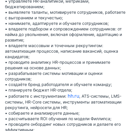
• управляете HR-аналитикой, метриками,
бюджетированием;
• выявляете таланты, мотивируете сотрудников, работаете
с выгоранием и текучестью;
• нанимаете, адаптируете и обучаете сотрудников;
• владеете подбором и сопровождением сотрудников: от
найма до увольнения, включая оформление, адаптацию и
развитие;
• владеете массовым и точечным рекрутингом:
автоматизация процессов, написание вакансий, оценка
кандидатов;
• проводите аналитику HR-процессов и принимаете
решения на основе данных;
• разрабатываете системы мотивации и оценки
сотрудников;
• создаёте бренд работодателя и обучаете команду;
• планируете бюджет HR-отдела;
hh.ru
• работаете с инструментами:
, ATS-системы, LMS-
системы, HR-Core системы, инструменты автоматизации
рекрутинга, нейросети для HR;
• собираете и анализируете данные;
• рассчитываете ROI обучения по модели Филлипса;
• проводите онбординг новых сотрудников и делаете его
эффективным;