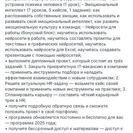
устроена психика человека
(1 урок); -
Эмоциональный
интеллект
(7 уроков, 5 кейсов, 1 задание): как
распознавать собственные эмоции, как использовать и
развивать свой эмоциональный интеллект, как развить
эмоциональную культуру в команде; -
Нейросети для
работы
(бонусный блок): научитесь использовать
нейросети в работе, научитесь составлять промпты для
текстовых и графических нейросетей, научитесь
использовать нейросети для Excel, научитесь создавать
презентации с помощью нейросетей;
• выполните
дипломный проект
, который состоит из трёх
заданий: 1. Закрыть приоритетную IT-вакансию в компании
— применить инструменты подбора и наладить
эффективное взаимодействие с новым сотрудником; 2.
Решите актуальную HR-задачу — возьмете кейс своей
компании и применить новые инструменты на практике; 3.
Спланировать карьеру — составить чёткий карьерный
трек в HR;
• получите подробную обратную связь и сможете
положить проект в своё портфолио;
• программа
обновляется постоянно и бесплатно
для вас
— программа 2025 года;
• получите бессрочный доступ к материалам — доступ к