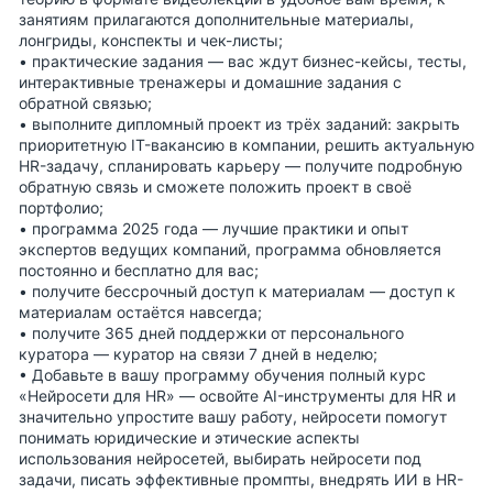
занятиям прилагаются дополнительные материалы,
лонгриды, конспекты и чек-листы;
• практические задания — вас ждут бизнес-кейсы, тесты,
интерактивные тренажеры и домашние задания с
обратной связью;
• выполните
дипломный проект
из трёх заданий: закрыть
приоритетную IT-вакансию в компании, решить актуальную
HR-задачу, спланировать карьеру — получите подробную
обратную связь и сможете положить проект в своё
портфолио;
• программа
2025 года
— лучшие практики и опыт
экспертов ведущих компаний, программа обновляется
постоянно и бесплатно для вас;
• получите
бессрочный доступ к материалам
— доступ к
материалам остаётся навсегда;
• получите
365 дней поддержки
от персонального
куратора — куратор на связи 7 дней в неделю;
•
Добавьте в вашу программу обучения полный курс
«Нейросети для HR»
— освойте AI-инструменты для HR и
значительно упростите вашу работу, нейросети помогут
понимать юридические и этические аспекты
использования нейросетей, выбирать нейросети под
задачи, писать эффективные промпты, внедрять ИИ в HR-