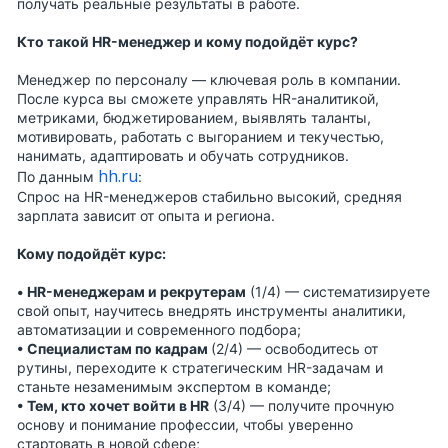
получать реальные результаты в работе.
Кто такой HR-менеджер и кому подойдёт курс?
Менеджер по персоналу — ключевая роль в компании.
После курса вы сможете управлять HR-аналитикой,
метриками, бюджетированием, выявлять таланты,
мотивировать, работать с выгоранием и текучестью,
нанимать, адаптировать и обучать сотрудников.
hh.ru
По данным
:
Спрос на HR-менеджеров стабильно высокий, средняя
зарплата зависит от опыта и региона.
Кому подойдёт курс:
•
HR-менеджерам и рекрутерам
(1/4)
— систематизируете
свой опыт, научитесь внедрять инструменты аналитики,
автоматизации и современного подбора;
•
Специалистам по кадрам
(2/4)
— освободитесь от
рутины, переходите к стратегическим HR-задачам и
станьте незаменимым экспертом в команде;
•
Тем, кто хочет войти в HR
(3/4)
— получите прочную
основу и понимание профессии, чтобы уверенно
стартовать в новой сфере;