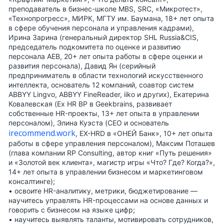
преподаватель в бизнес-школе MBS, SRC, «Микротест»,
«Технопрогресс», МИРК, МГТУ им. Баумана, 18+ лет опыта
в сфере обучения персонала и управления кадрами),
Ирина Зарина
(генеральный директор SHL Russia&CIS,
председатель подкомитета по оценке и развитию
персонала AEB, 20+ лет опыта работы в сфере оценки и
развития персонала),
Давид Ян
(серийный
предприниматель в области технологий искусственного
интеллекта, основатель 12 компаний, соавтор систем
ABBYY Lingvo, ABBYY FineReader, iiko и других),
Екатерина
Ковалевская
(Ex HR BP в Geekbrains, развивает
собственные HR-проекты, 13+ лет опыта в управлении
персоналом),
Элина Куэста
(CEO и основатель
irecommend.work
, EX-HRD в «ОНЕЙ Банк», 10+ лет опыта
работы в сфере управления персоналом),
Максим Поташев
(глава компании RP Consulting, автор книг «Путь решения»
и «Золотой век клиента», магистр игры «Что? Где? Когда?»,
14+ лет опыта в управлении бизнесом и маркетинговом
консалтинге);
• освоите
HR-аналитику, метрики, бюджетирование
—
научитесь управлять HR-процессами на основе данных и
говорить с бизнесом на языке цифр;
• научитесь
выявлять таланты, мотивировать сотрудников
,