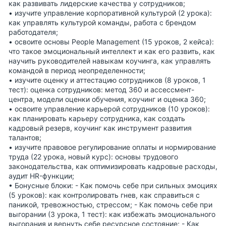
как развивать лидерские качества у сотрудников;
• изучите
управление корпоративной культурой
(2 урока):
как управлять культурой команды, работа с брендом
работодателя;
• освоите
основы People Management
(15 уроков, 2 кейса):
что такое эмоциональный интеллект и как его развить, как
научить руководителей навыкам коучинга, как управлять
командой в период неопределенности;
• изучите
оценку и аттестацию сотрудников
(8 уроков, 1
тест): оценка сотрудников: метод 360 и ассессмент-
центра, модели оценки обучения, коучинг и оценка 360;
• освоите
управление карьерой сотрудников
(10 уроков):
как планировать карьеру сотрудника, как создать
кадровый резерв, коучинг как инструмент развития
талантов;
• изучите
правовое регулирование оплаты и нормирование
труда
(22 урока, новый курс): основы трудового
законодательства, как оптимизировать кадровые расходы,
аудит HR-функции;
•
Бонусные блоки:
-
Как помочь себе при сильных эмоциях
(5 уроков): как контролировать гнев, как справиться с
паникой, тревожностью, стрессом; -
Как помочь себе при
выгорании
(3 урока, 1 тест): как избежать эмоционального
выгорания и вернуть себе ресурсное состояние; -
Как