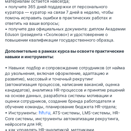
материалам остаётся навсегда;
• получите 365 дней поддержки от персонального
куратора — куратор на связи 7 дней в неделю, чтобы
помочь исправить ошибки в практических работах и
ответить на ваши вопросы;
• получите два официальных документа: диплом Академии
Eduson (резидента «Сколково») и удостоверение о
повышении квалификации государственного образца.
Дополнительно в рамках курса вы освоите практические
навыки и инструменты:
•
Навыки:
подбор и сопровождение сотрудников (от найма
до увольнения, включая оформление, адаптацию и
развитие), массовый и точечный рекрутинг
(автоматизация процессов, написание вакансий, оценка
кандидатов), аналитика HR-процессов и принятие решений
на основе данных, разработка системы мотивации и
оценки сотрудников, создание бренда работодателя и
обучение команды, планирование бюджета HR-отдела;
hh.ru
•
Инструменты:
, ATS-системы, LMS-системы, HR-
Core системы, инструменты автоматизации рекрутинга,
нейросети для HR;
• как управлять HR-аналитикой, метриками,