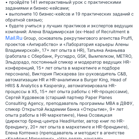
• пройдёте
141 интерактивный урок
с практическими
заданиями и бизнес-кейсами;
• выполните
10 бизнес-кейсов
и
19 практических заданий
с
обратной связью;
• будете учиться у лучших практиков и экспертов ведущих
компаний:
Алена Владимирская
(ex-Head of Recruitment в
Mail.Ru
Group, основатель рекрутингового агентства Pruffi,
проектов «Антирабство» и «Лаборатория карьеры Алены
Владимирской», 17+ лет опыта в HR),
Татьяна Ананьева
(работала с Сбербанк, Русгидро, GSK, Вымпелком, METRO,
Эльдорадо, постоянный спикер и модератор ведущих HR-
конференций, 15+ лет опыта в маркетинге и подборе
персонала),
Виктория Пискарева
(ex-руководитель C&B,
автоматизации HR и HR-аналитики в Burger King, Head of
HRIS & Analytics в Kaspersky, автоматизировала HR-
процессы в Х5, 15+ лет опыта работы с HR-процессами),
Сергей Худовеков
(старший партнер Paper Planes
Consulting Agency, преподаватель программы MBA в ДВФУ,
спикер Открытой Академии банка «Открытие», 9+ лет
опыта работы в HR-маркетинге),
Нина Осовицкая
(директор бренд-центра HeadHunter, автор книг по HR-
брендингу, 20+ лет опыта в маркетинге и HR-брендинге),
Елена Коптенко
(преподаватель и методист в агентстве
«Крафтинг Маркетинг», «Что делать консалт»,