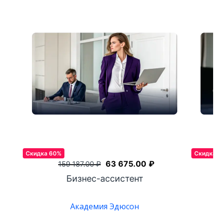
Скидка 60%
Скидка
63 675.00
₽
159 187.00
₽
Бизнес-ассистент
Академия Эдюсон