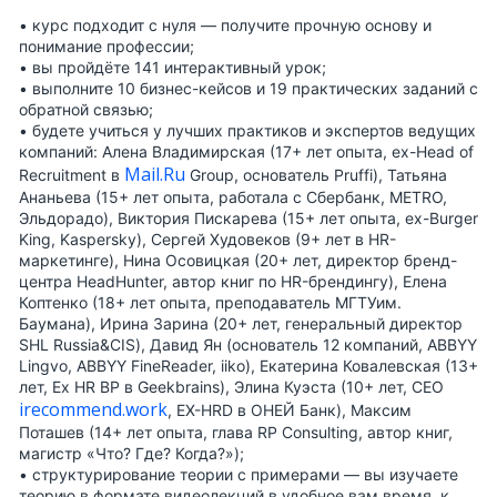
• курс подходит с нуля — получите прочную основу и
понимание профессии;
• вы пройдёте
141 интерактивный урок
;
• выполните
10 бизнес-кейсов
и
19 практических заданий
с
обратной связью;
• будете учиться у
лучших практиков и экспертов ведущих
компаний
: Алена Владимирская (17+ лет опыта, ex-Head of
Mail.Ru
Recruitment в
Group, основатель Pruffi), Татьяна
Ананьева (15+ лет опыта, работала с Сбербанк, METRO,
Эльдорадо), Виктория Пискарева (15+ лет опыта, ex-Burger
King, Kaspersky), Сергей Худовеков (9+ лет в HR-
маркетинге), Нина Осовицкая (20+ лет, директор бренд-
центра HeadHunter, автор книг по HR-брендингу), Елена
Коптенко (18+ лет опыта, преподаватель МГТУим.
Баумана), Ирина Зарина (20+ лет, генеральный директор
SHL Russia&CIS), Давид Ян (основатель 12 компаний, ABBYY
Lingvo, ABBYY FineReader, iiko), Екатерина Ковалевская (13+
лет, Ex HR BP в Geekbrains), Элина Куэста (10+ лет, CEO
irecommend.work
, EX-HRD в ОНЕЙ Банк), Максим
Поташев (14+ лет опыта, глава RP Consulting, автор книг,
магистр «Что? Где? Когда?»);
• структурирование теории с примерами — вы изучаете
теорию в формате видеолекций в удобное вам время, к