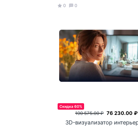
0
0
Скидка 60%
76 230.00
₽
190 575.00
₽
3D-визуализатор интерье