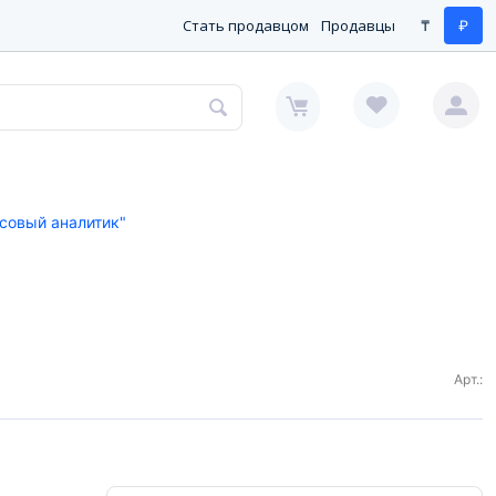
Стать продавцом
Продавцы
₸
₽
совый аналитик"
Арт.: