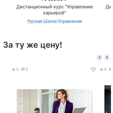
ких
Дистанционный курс "Управление
Ди
карьерой"
Русская Школа Управления
За ту же цену!
0
0
0