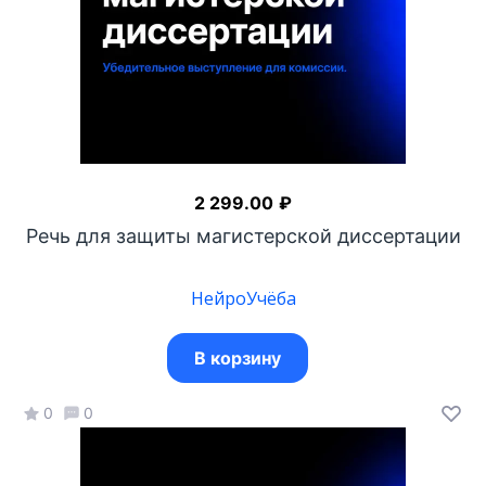
2 299.00
₽
Речь для защиты магистерской диссертации
НейроУчёба
В корзину
0
0