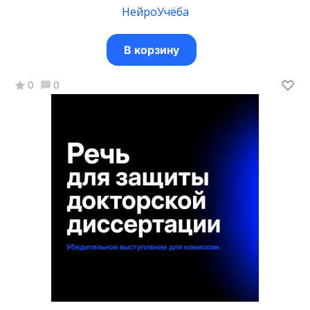
НейроУчёба
В корзину
0
0