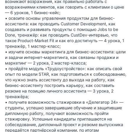
возникают возражения, как правильно работать с
возражениями клиентов, как говорить с клиентами о цене
— 6 уроков, 1 бизнес-кейс;
• освоите основы управления продуктом для бизнес-
ассистента: как проводить Customer Development, как
создавать и развивать продукты с помощью Jobs to be
Done, тренажёр: как проводить CustDev-интервью, что
такое Product-Market Fit и как его достигнуть — 4 урока, 1
тренажёр, 1 мастер-класс;
• изучите основы маркетинга для бизнес-ассистента: цели
и задачи интернет-маркетинга, как связаны продажи и
маркетинг — 2 урока, 2 мастер-класса;
• пройдёте модуль «Трудоустройство»: как описать свой
опыт по модели STAR, как подготовиться к собеседованию,
что нужно знать ассистенту до выхода на работу, как
бизнес-ассистенту построить карьеру, как составить
резюме на позицию личного ассистента — 3 урока, 2
тренажёра;
• получите возможность стажировки в «Делегатор 24» —
студенты, успешно завершившие обучение и защитившие
дипломную работу, получают возможность пройти
стажировку. Успешные кандидаты приглашаются на
собеседование, дипломный проект и резюме выпускника
передаётся партнёрской компании, по итогам