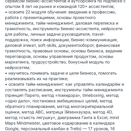
сервисом бизнес-ассистентов и аутсорсинга по подписке с
опытом 8 лет на рынке и командой 120+ ассистентов;
• освоите 22 модуля обучения: введение в профессию,
работа с презентациями, основы проектного
менеджмента, тайм-менеджмент, деловая переписка и
грамотность, инструменты бизнес-ассистента, нейросети
для работы, личные задачи руководителя, travel-
поддержка, поиск информации, бизнес-коммуникация,
деловой этикет, soft-skills, документооборот, финансовая
грамотность, правовые основы, основы бизнеса, ведение
переговоров, основы управления продуктом, основы
маркетинга, трудоустройство, бонусный модуль по
нейросетям;
• научитесь понимать задачи и цели бизнеса, помогать
реализовывать их на практике;
• освоите тайм-менеджмент: как управлять календарём и
составлять расписание, инструменты тайм-менеджмента
(принцип Парето, метод «помидора», timeboxing, метод
«одно дело», постановка амбициозных целей, метод
обратного планирования, метод многокритериальной
оценки, метод ABC, матрица Эйзенхауэра, метод 4D,
метод «съесть лягушку», диаграмма Ганта в Excel, mind
Maps Mindmeister, цветовое кодирование в календаре
Google, персональный канбан в Trello) — 17 уроков, 16