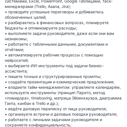
системами, Excel, PowerPoint, Google Таблицами, таск-
менеджерами (Trello, Asana, Jira);
• проводите успешные переговоры и добиваетесь
обозначенных целей;
• разбираетесь в финансовых вопросах, планируете
бюджеты и оптимизируете расходы;
• выполняете задачи руководителя, даже если они вам
незнакомы;
• работаете с табличными данными, документами и
отчётами;
• автоматизируете рабочие процессы с помощью
нейросетей;
• выбираете ИИ-инструменты под задачи бизнес-
ассистента;
• пишете точные и структурированные промпты;
• создаёте презентации и коммерческие предложения;
• владеете тайм-менеджментом: управляете календарём,
используете инструменты (принцип Парето, метод
«помидора», timeboxing, матрица Эйзенхауэра, диаграмма
Ганта, канбан в Trello и др.);
• ведёте деловую переписку от лица руководителя;
• организуете встречи и деловые поездки руководителя;
• работаете с личными задачами руководителя и
сохраняете конфиденциальность;