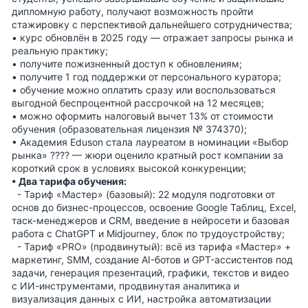
дипломную работу, получают возможность пройти
стажировку с перспективой дальнейшего сотрудничества;
• курс обновлён в 2025 году — отражает запросы рынка и
реальную практику;
• получите пожизненный доступ к обновлениям;
• получите 1 год поддержки от персонального куратора;
• обучение можно оплатить сразу или воспользоваться
выгодной беспроцентной рассрочкой на 12 месяцев;
• можно оформить налоговый вычет 13% от стоимости
обучения (образовательная лицензия № 374370);
• Академия Eduson стала лауреатом в номинации «Выбор
рынка» ???? — жюри оценило кратный рост компании за
короткий срок в условиях высокой конкуренции;
• Два тарифа обучения:
- Тариф «Мастер» (базовый): 22 модуля подготовки от
основ до бизнес-процессов, освоение Google Таблиц, Excel,
таск-менеджеров и CRM, введение в нейросети и базовая
работа с ChatGPT и Midjourney, блок по трудоустройству;
- Тариф «PRO» (продвинутый): всё из тарифа «Мастер» +
маркетинг, SMM, создание AI-ботов и GPT-ассистентов под
задачи, генерация презентаций, графики, текстов и видео
с ИИ-инструментами, продвинутая аналитика и
визуализация данных с ИИ, настройка автоматизации