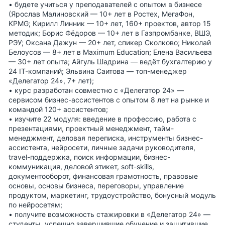
• будете учиться у преподавателей с опытом в бизнесе
(Ярослав Малиновский — 10+ лет в Ростех, МегаФон,
KPMG; Кирилл Линник — 10+ лет, 160+ проектов, автор 15
методик; Борис Фёдоров — 10+ лет в Газпромбанке, ВШЭ,
РЭУ; Оксана Дажун — 20+ лет, спикер Сколково; Николай
Белоусов — 8+ лет в Maximum Education; Елена Васильева
— 30+ лет опыта; Айгуль Шадрина — ведёт бухгалтерию у
24 IT-компаний; Эльвина Саитова — топ-менеджер
«Делегатор 24», 7+ лет);
• курс разработан совместно с «Делегатор 24» —
сервисом бизнес-ассистентов с опытом 8 лет на рынке и
командой 120+ ассистентов;
• изучите 22 модуля: введение в профессию, работа с
презентациями, проектный менеджмент, тайм-
менеджмент, деловая переписка, инструменты бизнес-
ассистента, нейросети, личные задачи руководителя,
travel-поддержка, поиск информации, бизнес-
коммуникация, деловой этикет, soft-skills,
документооборот, финансовая грамотность, правовые
основы, основы бизнеса, переговоры, управление
продуктом, маркетинг, трудоустройство, бонусный модуль
по нейросетям;
• получите возможность стажировки в «Делегатор 24» —
студенты, успешно завершившие обучение и защитившие