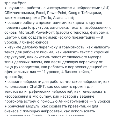
тренажёров;
• научитесь работать с инструментами: нейросетями (ИИ),
CRM-системами, Excel, PowerPoint, Google Таблицами,
таск-менеджерами (Trello, Asana, Jira);
• освоите работу с презентациями: как делать крутые
презентации (структура, заголовки, тексты, изображения),
основы Microsoft PowerPoint (работа с текстом, фигурами,
цветом), как создать коммерческую презентацию — 8
уроков, 7 бизнес-кейсов;
• изучите деловую переписку и грамотность: как написать
текст для рабочего письма, как написать текст с хорошей
структурой, как очистить текст от словесного мусора,
типы деловых писем, как вести деловую переписку от
лица руководителя, как работать с корреспонденцией от
официальных лиц — 11 уроков, 4 бизнес-кейса, 1
тренажёр;
• освоите нейросети для работы: что такое нейросети, как
использовать ChatGPT, как составить промпт для
текстовых и графических нейросетей, как генерировать
изображения в Midjourney, как настроить ведение
протокола встреч с помощью AI-инструментов — 9 уроков
+ бонусный модуль (как создавать презентации для
бизнеса с помощью нейросетей, как использовать
нейросети для Excel) — 9 уроков, 1 задание;