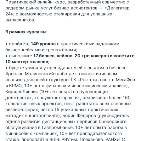
Практический онлайн-курс, разработанный совместно с
лидером рынка услуг бизнес-ассистентов — «Делегатор
24», с возможностью стажировки для успешных
выпускников.
В рамках курса вы:
• пройдёте
149 уроков
с практическими заданиями,
бизнес-кейсами и тренажёрами;
• выполните
17 бизнес-кейсов, 20 тренажёров и посетите
10 мастер-классов;
• будете учиться у преподавателей с опытом в бизнесе:
Ярослав Малиновский (работает в инвестиционном
анализе дочерней структуры ГК «Ростех», опыт в МегаФон
и KPMG, 10+ лет в финансах и инвестиционном анализе),
Кирилл Линник (10+ лет опыта на руководящих
должностях, консультант-практик, реализовал более 160
консалтинговых проектов, опыт работы во всех основных
бизнес-сферах, автор 15 уникальных практических
методик в контроллинге), Борис Фёдоров (руководитель
отдела развития дистанционных сервисов брокерского
обслуживания в Газпромбанке, 10+ лет опыта работы в
финансовых компаниях, 10+ лет преподавательского
стажа, преподаёт в ВШЭ, РЭУ им. Плеханова, РАНХиГС,