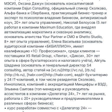
МЭСИ), Оксана Дажун (основатель консалтинговой
компании Dajun Consulting, официальный спикер Сколково,
Альфа-банка и Сбербанка, практикующий бизнес-тренер и
эксперт по психологии владения бизнесом, антикризисный
коуч, 20+ лет опыта управления), Николай Белоусов (5 лет
работал в компании Maximum Education, где внедрял
автоматизацию маркетинга и сквозную аналитику,
основатель агентства Your Partner и CMO в Ghetto Studio,
8+ лет опыта управления), Елена Васильева (основатель
аудиторской компании «БКБИЛЛИОН», имеет
квалификацию «1С: Профессионал», среди клиентов —
поставщики X5 Retail Group, «Лента», «Дикси», 30+ лет
опыта в сфере бухгалтерского и налогового учёта), Айгуль
Шадрина (основатель и генеральный директор S4
consulting, автор статей на [vc.ru](http://vc.ru), [rb.ru]
(http://rb.ru), [habr.com](http://habr.com), ведёт бухгалтерию
у 24 IT-компаний, в том числе резидентов Сколково,
Иннополиса, компаний с аккредитацией Минцифры и ВЭД),
Эльвина Саитова (топ-менеджер и руководитель
ассистентов в компании «Делегатор 24», 7+ лет на рынке,
работала с 20+ руководителями и предпринимателями в
различных сферах бизнеса);
• курс разработан совместно с «Делегатор 24» —