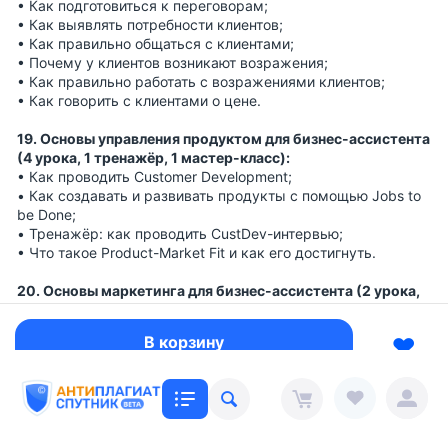
• Как подготовиться к переговорам;
• Как выявлять потребности клиентов;
• Как правильно общаться с клиентами;
• Почему у клиентов возникают возражения;
• Как правильно работать с возражениями клиентов;
• Как говорить с клиентами о цене.
19. Основы управления продуктом для бизнес-ассистента
(4 урока, 1 тренажёр, 1 мастер-класс):
• Как проводить Customer Development;
• Как создавать и развивать продукты с помощью Jobs to
be Done;
• Тренажёр: как проводить CustDev-интервью;
• Что такое Product-Market Fit и как его достигнуть.
20. Основы маркетинга для бизнес-ассистента (2 урока,
2 мастер-класса):
• Цели и задачи интернет-маркетинга;
В корзину
• Как связаны продажи и маркетинг.
21. Трудоустройство (3 урока, 2 тренажёра):
• Как описать свой опыт по модели STAR;
• Как подготовиться к собеседованию;
• Что нужно знать ассистенту до выхода на работу;